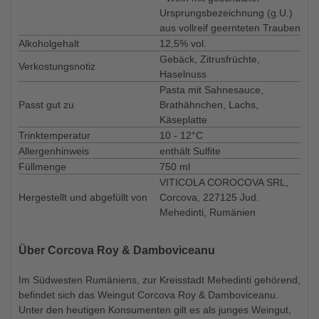
Ursprungsbezeichnung (g.U.)
aus vollreif geernteten Trauben
Alkoholgehalt
12,5% vol.
Gebäck, Zitrusfrüchte,
Verkostungsnotiz
Haselnuss
Pasta mit Sahnesauce,
Passt gut zu
Brathähnchen, Lachs,
Käseplatte
Trinktemperatur
10 - 12°C
Allergenhinweis
enthält Sulfite
Füllmenge
750 ml
VITICOLA COROCOVA SRL,
Hergestellt und abgefüllt von
Corcova, 227125 Jud.
Mehedinti, Rumänien
Über Corcova Roy & Damboviceanu
Im Südwesten Rumäniens, zur Kreisstadt Mehedinti gehörend,
befindet sich das Weingut Corcova Roy & Damboviceanu.
Unter den heutigen Konsumenten gilt es als junges Weingut,