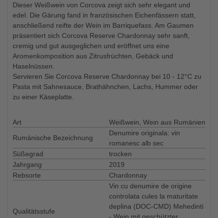
Dieser Weißwein von Corcova zeigt sich sehr elegant und
edel. Die Gärung fand in französischen Eichenfässern statt,
anschließend reifte der Wein im Barriquefass. Am Gaumen
präsentiert sich Corcova Reserve Chardonnay sehr sanft,
cremig und gut ausgeglichen und eröffnet uns eine
Aromenkomposition aus Zitrusfrüchten, Gebäck und
Haselnüssen.
Servieren Sie Corcova Reserve Chardonnay bei 10 - 12°C zu
Pasta mit Sahnesauce, Brathähnchen, Lachs, Hummer oder
zu einer Käseplatte.
Art
Weißwein, Wein aus Rumänien
Denumire originala: vin
Rumänische Bezeichnung
romanesc alb sec
Süßegrad
trocken
Jahrgang
2019
Rebsorte
Chardonnay
Vin cu denumire de origine
controlat
a
cules la maturitate
deplin
a
(DOC-CMD) Mehedinti
Qualitätsstufe
- Wein mit geschützter