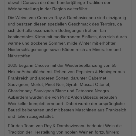
obwohl Corcova die über hundertjährige Tradition der
Weinherstellung in der Region weiterführt.
Die Weine von Corcova Roy & Damboviceanu sind einzigartig
und besitzen diesen speziellen Geschmack des Terroirs, da
sich dort alle essenziellen Bedingungen treffen: Ein
kontinentales Klima mit mediterranem Einfluss, das sich durch
warme und trockene Sommer, milde Winter mit erhöhter
Niederschlagsmenge sowie Böden reich an Mineralien und
Nährstoffen.
2005 begann Cricova mit der Wiederbepflanzung von 55
Hektar Anbaufläche mit Reben von Pepiniers & Hebinger aus
Frankreich und anderen Sorten, darunter Cabernet
Sauvignon, Merlot, Pinot Noir, Syrah, Muscat Ottonel,
Chardonnay, Sauvignon Blanc und Feteasca Neagra.
Außerdem wurden die von Prinz Anton Bibescu erbauten
Weinkeller komplett erneuert. Dabei wurde der ursprüngliche
Baustil beibehalten und mit besten Maschinen aus Frankreich
und Italien ausgestattet.
Für das Team von Roy & Damboviceanu bedeutet Wein die
Tradition der Herstellung von noblen Weinen fortzuführen;