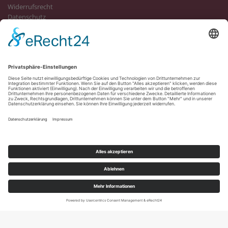
Widerrufsrecht
Datenschutz
Informationen
Versandkosten Händler
Kontakt
FAQ
Über uns
Vertrag widerrufen
Account
(
0,00
EUR)
FAQ
Copyright 2026 Amigo Spirits