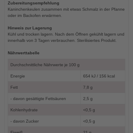
Zubereitungsempfehlung
Kaninchenkeulen zusammen mit etwas Schmalz in der Pfanne
oder im Backofen erwärmen.
Hinweis zur Lagerung
Kühl und trocken lagern. Nach dem Öffnen gekühlt lagern und
innerhalb von 3 Tagen verbrauchen. Sterilisiertes Produkt.
Nährwerttabelle
Durchschnittliche Nährwerte je 100 g
Energie
654 kJ / 156 kcal
Fett
7,8 g
- davon gesättigte Fettsäuren
2,5 g
Kohlenhydrate
<0,5 g
- davon Zucker
<0,5 g
Eiweiß
21 g